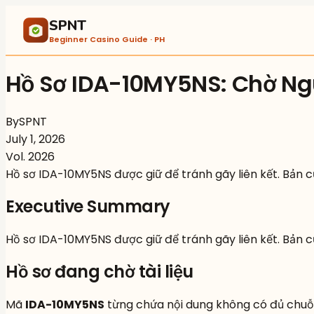
SPNT
Beginner Casino Guide · PH
Hồ Sơ IDA-10MY5NS: Chờ Ng
By
SPNT
July 1, 2026
Vol.
2026
Hồ sơ IDA-10MY5NS được giữ để tránh gãy liên kết. Bản c
Executive Summary
Hồ sơ IDA-10MY5NS được giữ để tránh gãy liên kết. Bản cũ
Hồ sơ đang chờ tài liệu
Mã
IDA-10MY5NS
từng chứa nội dung không có đủ chuỗi 