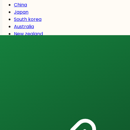
China
Japan
South korea
Australia
New zealand
Singapore
India
Middle East
Uae
Saudi arabia
Middle east
View All Served Markets →
About the Author
S