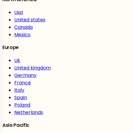
Usa
United states
Canada
Mexico
Europe
Uk
United kingdom
Germany
France
Italy
Spain
Poland
Netherlands
Asia Pacific