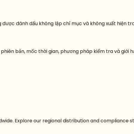
ng được đánh dấu không lập chỉ mục và không xuất hiện tr
ốc, phiên bản, mốc thời gian, phương pháp kiểm tra và giới hạ
wide. Explore our regional distribution and compliance s