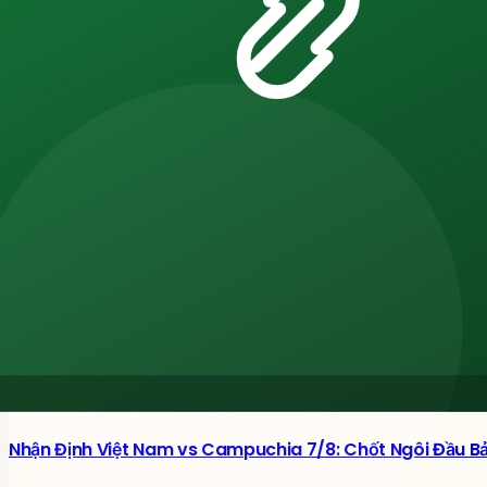
SPNT
Editorial Team
Recent Dispatches
06
Tỷ Lệ Kèo C1: Cách Đọc Bảng 1x2, Chấp Và Tài Xỉu Một Tr
Read Article →
06
RTP là gì? Cách đọc tỷ lệ hoàn trả và lợi thế nhà cái tại 
Read Article →
06
Nhận Định Việt Nam vs Campuchia 7/8: Chốt Ngôi Đầu Bả