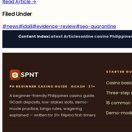
Read Article →
Filed Under
#
news
#
idaili
#
evidence-review
#
seo-quarantine
Content Index
Latest Articles
online casino Philippine
STARTER GU
SPNT
Casino basi
PH BEGINNER CASINO GUIDE · GCASH · 21+
Three-step s
A beginner-friendly Philippines casino guide.
GCash deposits, low-stakes slots, demo-
16 common 
mode practice, bingo rules, wagering
Demo-mode 
explained — written for 21+ Filipino first-timers.