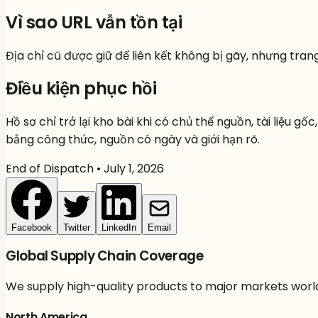
Vì sao URL vẫn tồn tại
Địa chỉ cũ được giữ để liên kết không bị gãy, nhưng tra
Điều kiện phục hồi
Hồ sơ chỉ trở lại kho bài khi có chủ thể nguồn, tài liệu g
bằng công thức, nguồn có ngày và giới hạn rõ.
End of Dispatch •
July 1, 2026
Facebook
Twitter
LinkedIn
Email
Global Supply Chain Coverage
We supply high-quality
products
to major markets world
North America