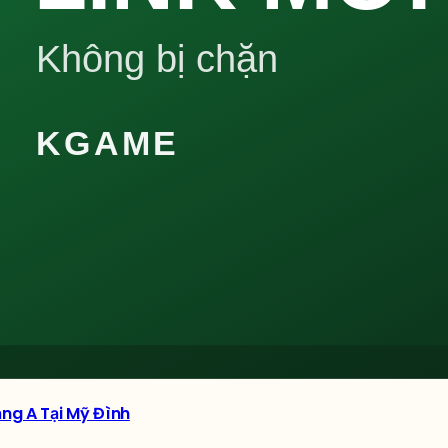
ận
SHBET
ng A Tại Mỹ Đình