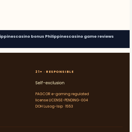
lippines
casino bonus Philippines
casino game reviews
21+ · RESPONSIBLE
Self-exclusion
PAGCOR e-gaming regulated
license LICENSE-PENDING-004
DOH Lusog-Isip · 1553