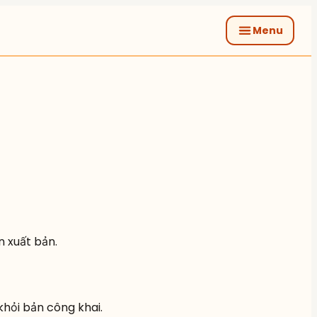
Menu
n xuất bản.
khỏi bản công khai.