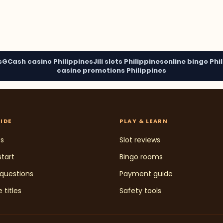
s
GCash casino Philippines
Jili slots Philippines
online bingo Phi
casino promotions Philippines
IDE
PLAY & LEARN
cs
Slot reviews
tart
Bingo rooms
questions
Payment guide
titles
Safety tools