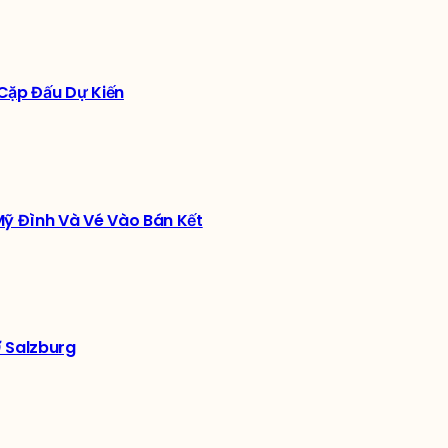
 Cặp Đấu Dự Kiến
ỹ Đình Và Vé Vào Bán Kết
Ở Salzburg