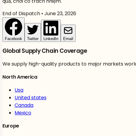
quả, chơi có trách nhiệm.
End of Dispatch •
June 23, 2026
Facebook
Twitter
LinkedIn
Email
Global Supply Chain Coverage
We supply high-quality
products
to major markets world
North America
Usa
United states
Canada
Mexico
Europe