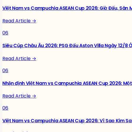
Việt Nam vs Campuchia ASEAN Cup 2026: Giờ Đấu, Sân M
Read Article →
06
Siêu Cúp Châu Âu 2026: PSG Đấu Aston Villa Ngày 12/8 
Read Article →
06
Nhận định Việt Nam vs Campuchia ASEAN Cup 2026: Một 
Read Article →
06
Việt Nam vs Campuchia ASEAN Cup 2026: Vì Sao Kim Sa