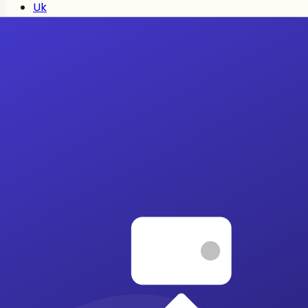
Uk
United kingdom
Germany
France
Italy
Spain
Poland
Netherlands
Asia Pacific
China
Japan
South korea
Australia
New zealand
Singapore
India