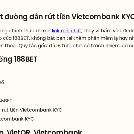
t đường dẫn rút tiền Vietcombank KY
rang chính thức rồi mở
link mới nhất
, thay vì bấm vào đường
của 188BET, không bắt bạn tải thêm phần mềm lạ hay nhậ
 thoại. Quy tắc gốc: đủ 18 tuổi, chơi có trách nhiệm, cá c
hống 188BET
hổ
188BET
o rút tiền Vietcombank KYC
ietcombank KYC
o, VietQR, Vietcombank