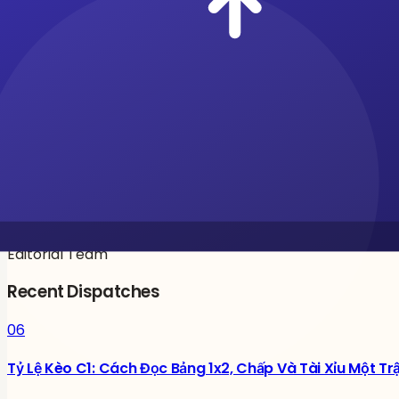
Middle East
Uae
Saudi arabia
Middle east
View All Served Markets →
About the Author
S
SPNT
Editorial Team
Recent Dispatches
06
Tỷ Lệ Kèo C1: Cách Đọc Bảng 1x2, Chấp Và Tài Xỉu Một Tr