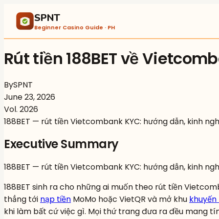
SPNT
Beginner Casino Guide · PH
Rút tiền 188BET về Vietcomb
By
SPNT
June 23, 2026
Vol.
2026
188BET — rút tiền Vietcombank KYC: hướng dẫn, kinh ngh
Executive Summary
188BET — rút tiền Vietcombank KYC: hướng dẫn, kinh nghi
188BET sinh ra cho những ai muốn theo rút tiền Vietco
thẳng tới
nạp tiền
MoMo hoặc VietQR và mở khu
khuyến
khi làm bất cứ việc gì. Mọi thứ trang đưa ra đều mang tí